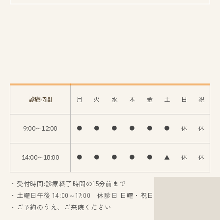
診療時間
月
火
水
木
金
土
日
祝
9:00〜12:00
●
●
●
●
●
●
休
休
14:00〜18:00
●
●
●
●
●
▲
休
休
・受付時間:診療終了時間の15分前まで
・土曜日午後 14:00～17:00 休診日 日曜・祝日
・ご予約のうえ、ご来院ください