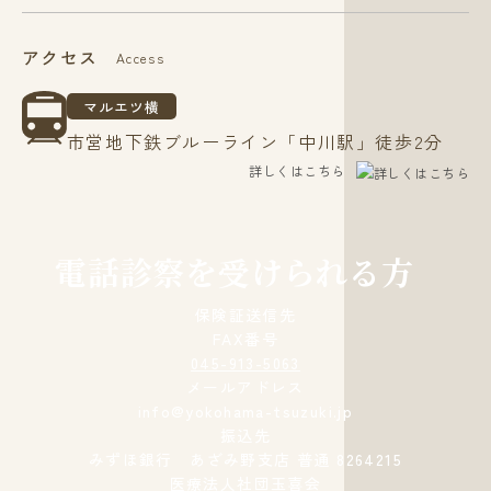
アクセス
Access
マルエツ横
市営地下鉄ブルーライン「中川駅」徒歩2分
詳しくはこちら
電話診察を受けられる方
保険証送信先
FAX番号
045-913-5063
メールアドレス
info@yokohama-tsuzuki.jp
振込先
みずほ銀行 あざみ野支店 普通 8264215
医療法人社団玉喜会