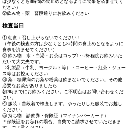
は少なくとも8時間の食止めとなるように食事を済ませてく
ださい）
②飲み物・薬：普段通りにお飲みください
検査当日
① 朝食：召し上がらないでください！
（午後の検査の方は少なくとも8時間の食止めとなるように
食事を済ませてください）
② 飲み物：水・白湯・お茶はコップ1～2杯程度お飲みいた
だいて大丈夫です。
⇒乳製品（牛乳、ヨーグルト等）・コーヒー・紅茶・ジュー
ス等はお控えください
③ 薬：糖尿病のお薬や粉薬は飲まないでください。その他
必要なお薬がありましたら
朝7時までにお飲みください。ご不明点はお問い合わせくだ
さい。
④ 服装：普段着で検査します。ゆったりした服装でお越し
ください。
⑤ 持ち物：診察券・保険証（マイナンバーカード）
＊保険証をお忘れの場合、自費でご請求させていただきま
す。ご了承ください。