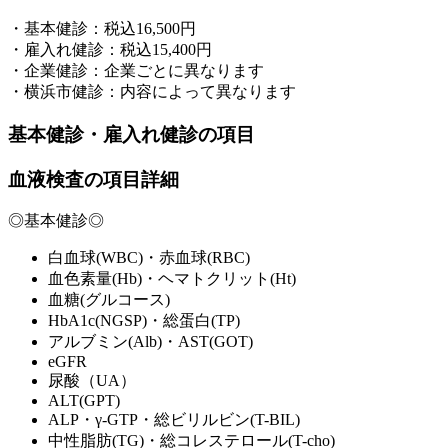
・基本健診：税込16,500円
・雇入れ健診：税込15,400円
・企業健診：企業ごとに異なります
・横浜市健診：内容によって異なります
基本健診・雇入れ健診の項目
血液検査の項目詳細
◎基本健診◎
白血球(WBC)・赤血球(RBC)
血色素量(Hb)・ヘマトクリット(Ht)
血糖(グルコース)
HbA1c(NGSP)・総蛋白(TP)
アルブミン(Alb)・AST(GOT)
eGFR
尿酸（UA）
ALT(GPT)
ALP・γ-GTP・総ビリルビン(T-BIL)
中性脂肪(TG)・総コレステロール(T-cho)