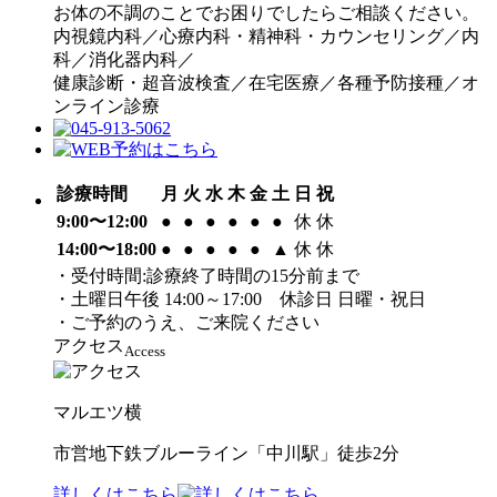
お体の不調のことでお困りでしたらご相談ください。
内視鏡内科／心療内科・精神科・カウンセリング／内
科／消化器内科／
健康診断・超音波検査／在宅医療／各種予防接種／オ
ンライン診療
診療時間
月
火
水
木
金
土
日
祝
9:00〜12:00
●
●
●
●
●
●
休
休
14:00〜18:00
●
●
●
●
●
▲
休
休
・受付時間:診療終了時間の15分前まで
・土曜日午後 14:00～17:00 休診日 日曜・祝日
・ご予約のうえ、ご来院ください
アクセス
Access
マルエツ横
市営地下鉄ブルーライン「中川駅」徒歩2分
詳しくはこちら