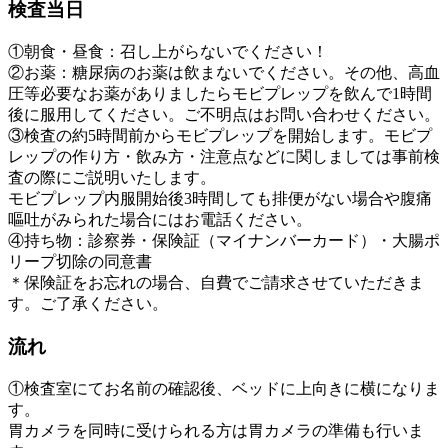
検査当日
①朝食・昼食：召し上がらないでください！
②お薬：糖尿病のお薬は飲まないでください。その他、高血
圧等必要なお薬がありましたらモビプレップを飲んで1時間
後に服用してください。ご不明点はお問い合わせください。
③検査の約5時間前からモビプレップを開始します。モビプ
レップの作り方・飲み方・注意点などに関しましては事前検
査の際にご説明いたします。
モビプレップ内服開始後3時間しても排便がない場合や腹痛
嘔吐がみられた場合にはお電話ください。
④持ち物：診察券・保険証（マイナンバーカード）・大腸ポ
リープ切除の同意書
＊保険証をお忘れの場合、自費でご請求させていただきま
す。ご了承ください。
流れ
①検査室にてお名前の確認後、ベッドに上向きに横になりま
す。
胃カメラを同時に受けられる方は胃カメラの準備も行いま