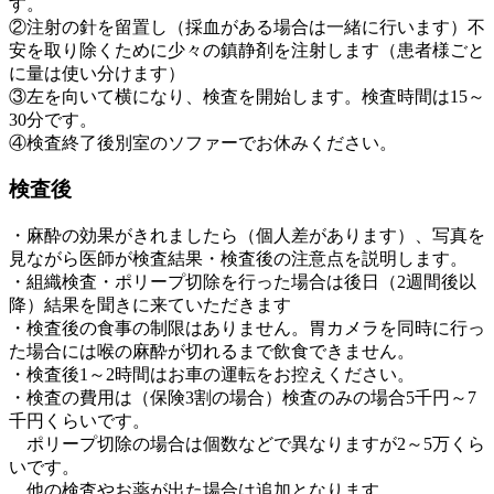
す。
②注射の針を留置し（採血がある場合は一緒に行います）不
安を取り除くために少々の鎮静剤を注射します（患者様ごと
に量は使い分けます）
③左を向いて横になり、検査を開始します。検査時間は15～
30分です。
④検査終了後別室のソファーでお休みください。
検査後
・麻酔の効果がきれましたら（個人差があります）、写真を
見ながら医師が検査結果・検査後の注意点を説明します。
・組織検査・ポリープ切除を行った場合は後日（2週間後以
降）結果を聞きに来ていただきます
・検査後の食事の制限はありません。胃カメラを同時に行っ
た場合には喉の麻酔が切れるまで飲食できません。
・検査後1～2時間はお車の運転をお控えください。
・検査の費用は（保険3割の場合）検査のみの場合5千円～7
千円くらいです。
ポリープ切除の場合は個数などで異なりますが2～5万くら
いです。
他の検査やお薬が出た場合は追加となります。