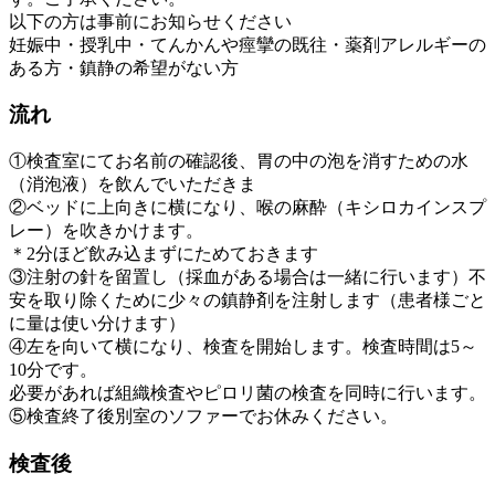
以下の方は事前にお知らせください
妊娠中・授乳中・てんかんや痙攣の既往・薬剤アレルギーの
ある方・鎮静の希望がない方
流れ
①検査室にてお名前の確認後、胃の中の泡を消すための水
（消泡液）を飲んでいただきま
②ベッドに上向きに横になり、喉の麻酔（キシロカインスプ
レー）を吹きかけます。
＊2分ほど飲み込まずにためておきます
③注射の針を留置し（採血がある場合は一緒に行います）不
安を取り除くために少々の鎮静剤を注射します（患者様ごと
に量は使い分けます）
④左を向いて横になり、検査を開始します。検査時間は5～
10分です。
必要があれば組織検査やピロリ菌の検査を同時に行います。
⑤検査終了後別室のソファーでお休みください。
検査後