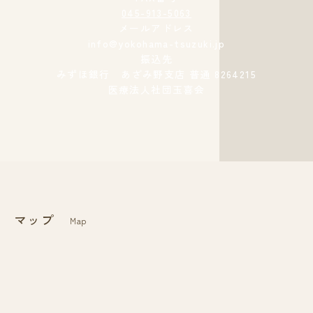
045-913-5063
メールアドレス
info@yokohama-tsuzuki.jp
振込先
みずほ銀行 あざみ野支店 普通 8264215
医療法人社団玉喜会
マップ
Map