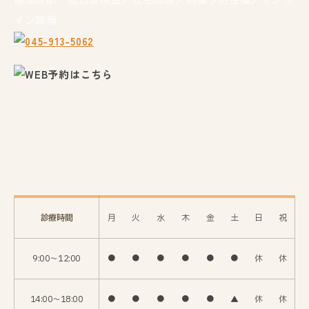
健康診断・超音波検査／在宅医療／各種予防接種／オンラ
イン診療
診療時間
月
火
水
木
金
土
日
祝
9:00〜12:00
●
●
●
●
●
●
休
休
14:00〜18:00
●
●
●
●
●
▲
休
休