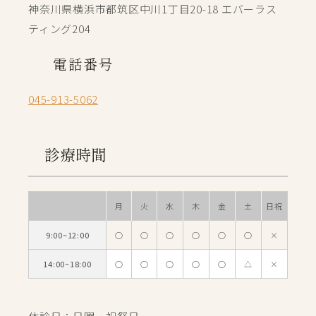
神奈川県横浜市都筑区中川1丁目20-18 エバーラス
ティング204
電話番号
045-913-5062
診療時間
月
火
水
木
金
土
日祝
9:00~12:00
○
○
○
○
○
○
×
14:00~18:00
○
○
○
○
○
△
×