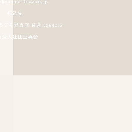
okohama-tsuzuki.jp
振込先
ざみ野支店 普通 8264215
療法人社団玉喜会