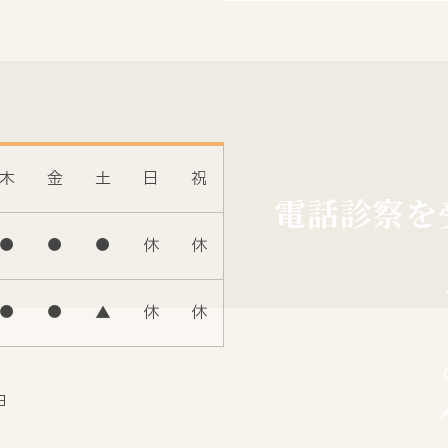
木
金
土
日
祝
電話診察を
●
●
●
休
休
●
●
▲
休
休
日