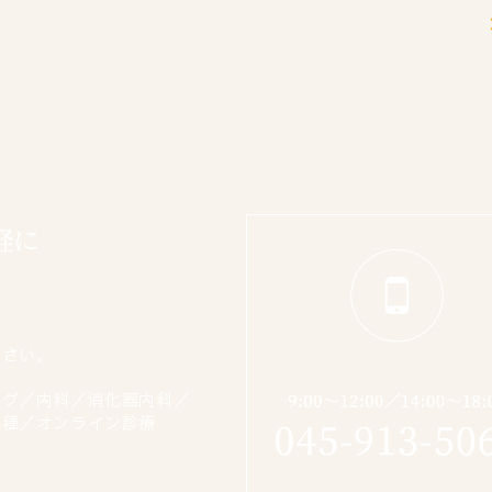
軽に
ださい。
ング／内科／消化器内科／
接種／オンライン診療