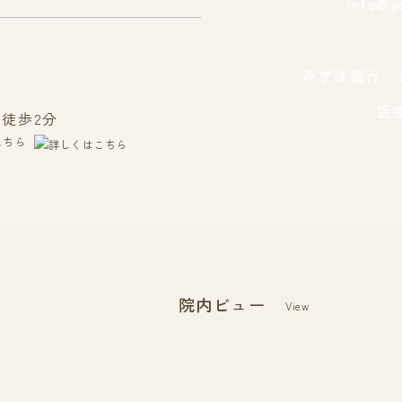
info@y
みずほ銀行 あ
医
徒歩2分
こちら
院内ビュー
View